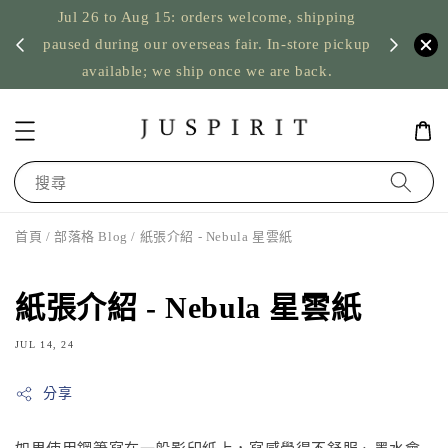
Jul 26 to Aug 15: orders welcome, shipping
暫停寄
US orde
paused during our overseas fair. In-store pickup
available; we ship once we are back.
搜尋
首頁
/
部落格 Blog
/ 紙張介紹 - Nebula 星雲紙
紙張介紹 - Nebula 星雲紙
JUL 14, 24
分享