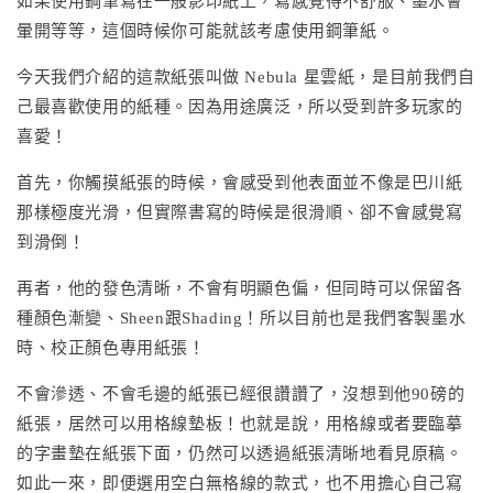
如果使用鋼筆寫在一般影印紙上，寫感覺得不舒服、墨水會
暈開等等，這個時候你可能就該考慮使用鋼筆紙。
今天我們介紹的這款紙張叫做 Nebula 星雲紙，是目前我們自
己最喜歡使用的紙種。因為用途廣泛，所以受到許多玩家的
喜愛！
首先，你觸摸紙張的時候，會感受到他表面並不像是巴川紙
那樣極度光滑，但實際書寫的時候是很滑順、卻不會感覺寫
到滑倒！
再者，他的發色清晰，不會有明顯色偏，但同時可以保留各
種顏色漸變、Sheen跟Shading！所以目前也是我們客製墨水
時、校正顏色專用紙張！
不會滲透、不會毛邊的紙張已經很讚讚了，沒想到他90磅的
紙張，居然可以用格線墊板！也就是說，用格線或者要臨摹
的字畫墊在紙張下面，仍然可以透過紙張清晰地看見原稿。
如此一來，即便選用空白無格線的款式，也不用擔心自己寫