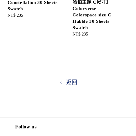
哈伯主題 C尺寸】
Constellation 30 Sheets
Colorverse -
Swatch
Colorspace size C
Regular
NT$ 235
Hubble 30 Sheets
price
Swatch
Regular
NT$ 235
price
返回
Follow us