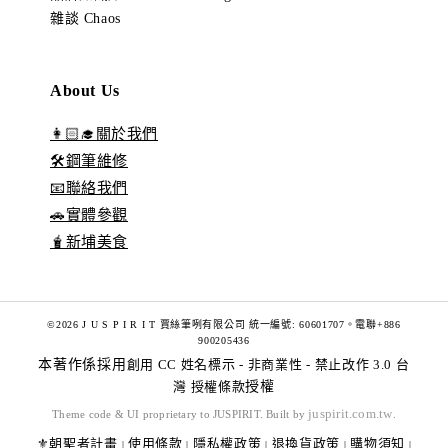
雜談 Chaos
About Us
👩🏻‍🎓關於我們
🛠️鋼筆維修
📧聯絡我們
🚗實體參觀
🧋新埔美食
©2026 J U S P I R I T 賈絲筆咧有限公司 統一編號: 60601707。電聯+886
900205436
本著作係採用
創用 CC 姓名標示 - 非商業性 - 禁止改作 3.0 台
灣 授權條款
授權
juspirit.com.tw
Theme code & UI proprietary to JUSPIRIT. Built by
.
⚜️朝聖者計畫
使用條款
隱私權政策
退換貨政策
購物須知
|
|
|
|
|