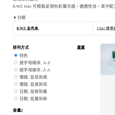
KWZ Inks 可輕鬆呈現色彩層次感，適應性佳，其
▼分類
KWZ 全色系
15ml 標準墨
排列方式
重置
特色
按字母順序, A-Z
按字母順序, Z-A
價錢, 從低到高
價錢, 從高到低
日期, 從新到舊
日期, 從舊到新
容量2