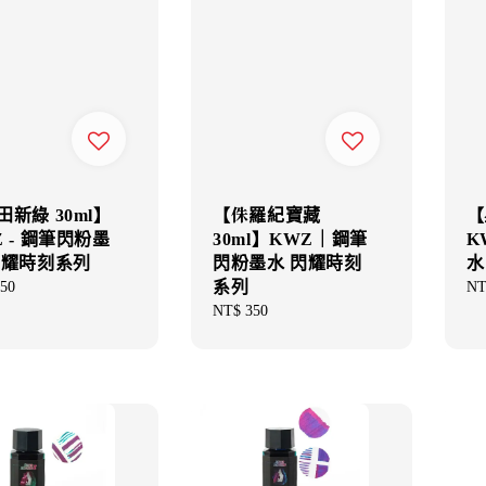
田新綠 30ml】
【侏羅紀寶藏
【
Z - 鋼筆閃粉墨
30ml】KWZ｜鋼筆
K
閃耀時刻系列
閃粉墨水 閃耀時刻
水
系列
ar
50
Re
NT
pri
Regular
NT$ 350
price