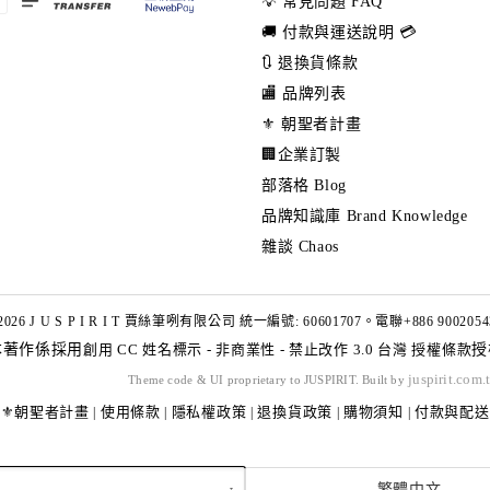
💡 常見問題 FAQ
🚚 付款與運送說明 💳
🔃 退換貨條款
🏬 品牌列表
⚜️ 朝聖者計畫
🏢企業訂製
部落格 Blog
品牌知識庫 Brand Knowledge
雜談 Chaos
2026 J U S P I R I T 賈絲筆咧有限公司 統一編號: 60601707。電聯+886 9002054
本著作係採用
創用 CC 姓名標示 - 非商業性 - 禁止改作 3.0 台灣 授權條款
授
juspirit.com.
Theme code & UI proprietary to JUSPIRIT. Built by
⚜️朝聖者計畫
使用條款
隱私權政策
退換貨政策
購物須知
付款與配送
|
|
|
|
|