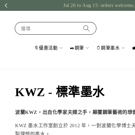
Jul 26 to Aug 15: orders welcome, 
搜尋
🔖優惠活動
✒️鋼筆
🫙鋼筆墨水
KWZ - 標準墨水
波蘭KWZ，出
自化學家夫婦之手，顛覆鋼筆藝術的想
KWZ 墨水工作室創立於 2012 年，一對波蘭化學博士夫妻
製理想的墨水。