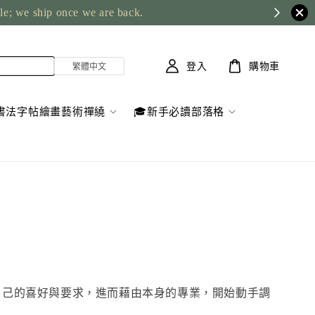
ble; we ship once we are back.
登入
購物車
書法字帖繪畫藝術禪繞
🎓新手必讀部落格
墨水無法滿足自己的喜好與要求，進而藉由本身的專業，開始動手調