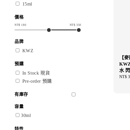
15ml
價格
NT$
180
NT$
350
品牌
KWZ
【麥
KW
預購
水 
In Stock 現貨
Regul
NT$ 3
Pre-order 預購
price
有庫存
容量
30ml
特性