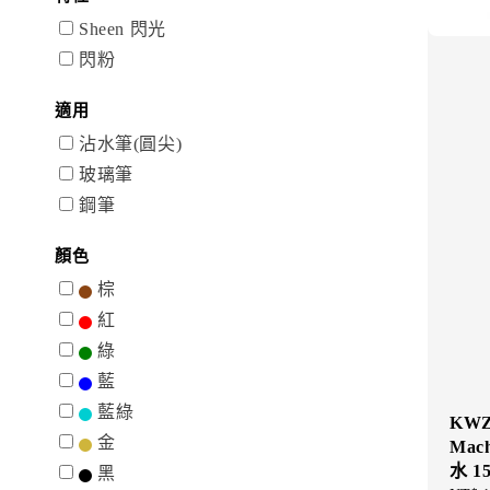
Sheen 閃光
閃粉
適用
沾水筆(圓尖)
玻璃筆
鋼筆
顏色
棕
紅
綠
藍
藍綠
KWZ 
金
Mac
水 1
黑