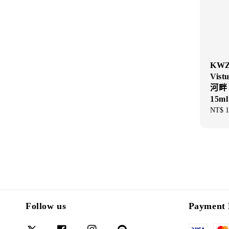
KWZ 
Vis
河畔
15m
Regul
NT$ 1
price
Follow us
Payment 