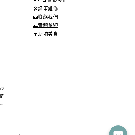
👩🏻‍🎓關於我們
🛠️鋼筆維修
📧聯絡我們
🚗實體參觀
🧋新埔美食
36
權
tw
.