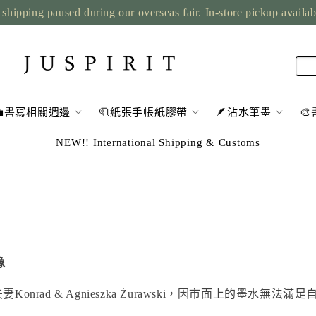
shipping paused during our overseas fair. In-store pickup availa
💼書寫相關週邊
🧻紙張手帳紙膠帶
🪶沾水筆墨

NEW!! International Shipping & Customs
像
Konrad & Agnieszka Żurawski，因市面上的