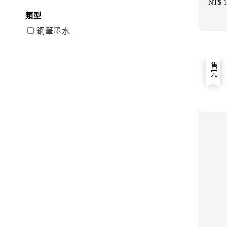
Regul
NT$ 1
price
類型
鋼筆墨水
售完