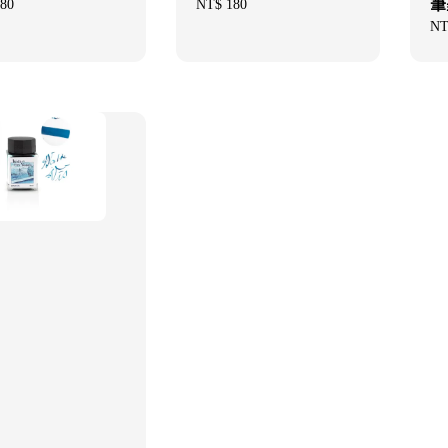
筆
ar
80
Regular
NT$ 180
price
Re
NT
pri