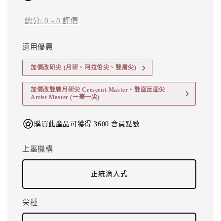
總分:
0
-
0
評價
適用優惠
加價改研尖 (月研、阿拉伯尖、雙層尖)
加價改雙層月研尖 Crescent Master、雙面反面尖
Artist Master (一筆一尖)
購買此產品可獲得 3600 會員點數
上墨機構
正統滴入式
尖種