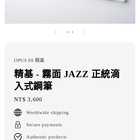
1
/
1
OPUS 88 精基
精基 - 霧面 JAZZ 正統滴
入式鋼筆
Regular
NT$ 3,600
price
Worldwide shipping
Secure payments
Authentic products