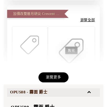
加價改雙層月研尖 Crescent Master、雙面反面尖 Artist Master (一筆一尖)
瀏覽全部
售完
刀劍磨匠坊 - 雙
層月研尖 #6 大
瀏覽更多
尖 | 雙層尖
刀劍磨匠坊 - 雙層雙面
研 #6 大尖 | 雙面尖 反
面尖 十字尖
OPUS88 - 霧面 爵士
-
+
NT$ 5,500
NT$ 5,500