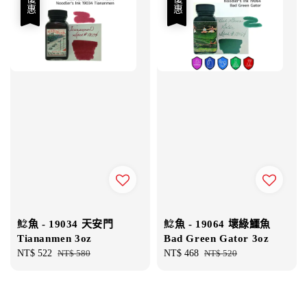
優惠
優惠
鯰魚 - 19034 天安門
鯰魚 - 19064 壞綠鱷魚
Tiananmen 3oz
Bad Green Gator 3oz
Sale
NT$ 522
Regular
NT$ 580
Sale
NT$ 468
Regular
NT$ 520
price
price
price
price