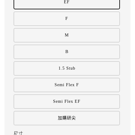
EF
F
M
B
1.5 Stub
Semi Flex F
Semi Flex EF
加購研尖
尺寸