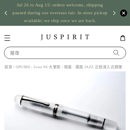
Jul 26 to Aug 15: orders welcome, shipping
暫停寄
US orde
paused during our overseas fair. In-store pickup
available; we ship once we are back.
搜尋
首頁
/
OPUS88 - Jowo #6 大筆款
/ 精基 - 霧面 JAZZ 正統滴入式鋼筆