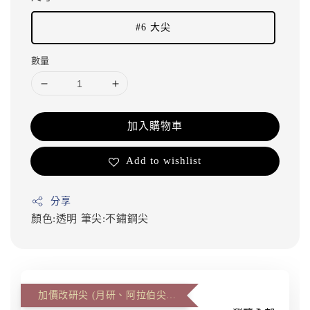
#6 大尖
數量
加入購物車
Add to wishlist
分享
顏色:透明
筆尖:不鏽鋼尖
加價改研尖 (月研、阿拉伯尖、雙層尖)