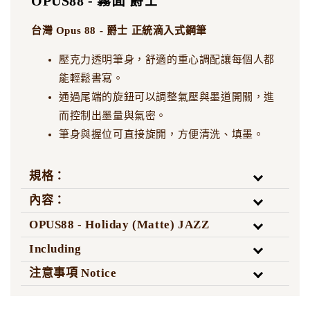
OPUS88 - 霧面 爵士
NT$ 7,500
NT$ 7,500
台灣 Opus 88 - 爵士 正統滴入式鋼筆
加入購物車
壓克力透明筆身，舒適的重心調配讓每個人都
能輕鬆書寫。
通過尾端的旋鈕可以調整氣壓與墨道開關，進
而控制出墨量與氣密。
筆身與握位可直接旋開，方便清洗、填墨。
規格：
內容：
OPUS88 - Holiday (Matte) JAZZ
Including
注意事項 Notice