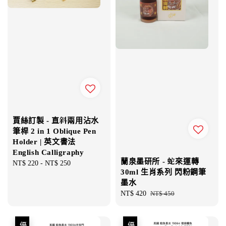
賈絲訂製 - 直斜兩用沾水
筆桿 2 in 1 Oblique Pen
Holder | 英文書法
English Calligraphy
蘭泉墨研所 - 蛇來運轉
Regular
NT$ 220
-
NT$ 250
30ml 生肖系列 閃粉鋼筆
price
墨水
Sale
NT$ 420
Regular
NT$ 450
price
price