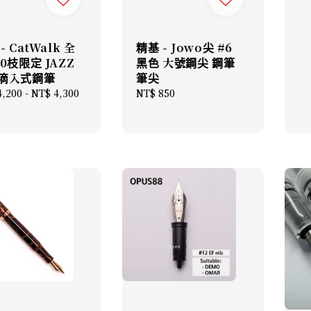
- CatWalk 全
精基 - Jowo尖 #6
0枝限定 JAZZ
黑色 大號鋼尖 鋼筆
滴入式鋼筆
筆尖
lar
4,200
-
NT$ 4,300
Regular
NT$ 850
price