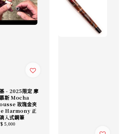
基 - 2025限定 摩
慕斯 Mocha
ousse 玫瑰金夾
he Harmony 正
滴入式鋼筆
gular
$ 5,000
ice