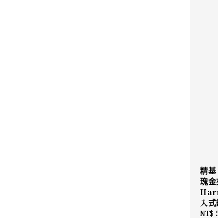
精基
瑰金夾
Ha
入式
Regu
NT$ 