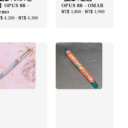
】OPUS 88 -
OPUS 88 - OMAR
emo
Regular
NT$ 3,800
-
NT$ 3,900
price
gular
$ 4,200
-
NT$ 4,300
ice