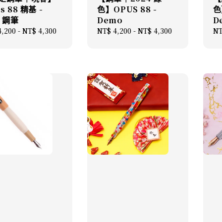
s 88 精基 -
色】OPUS 88 -
色
z 鋼筆
Demo
D
lar
4,200
-
NT$ 4,300
Regular
NT$ 4,200
-
NT$ 4,300
Re
NT
price
pr