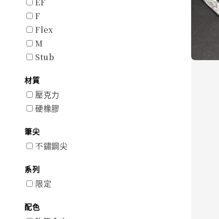
EF
F
Flex
M
Stub
材質
壓克力
硬橡膠
筆尖
不鏽鋼尖
系列
限定
配色