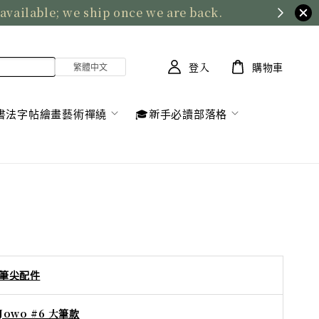
 available; we ship once we are back.
登入
購物車
書法字帖繪畫藝術禪繞
🎓新手必讀部落格
筆尖配件
Jowo #6 大筆款