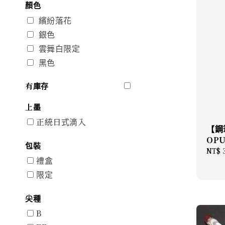
顏色
繽紛落花
銀色
雲舞白限定
黑色
有庫存
上墨
正統日式滴入
【鋼
OPU
包裝
Regu
NT$ 
禮盒
price
限定
尖種
B