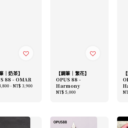
筆｜奶茶】
【鋼筆｜繁花】
【
S 88 - OMAR
OPUS 88 -
O
Harmony
H
lar
3,800
-
NT$ 3,900
Regular
NT$ 5,000
Re
NT
price
pr