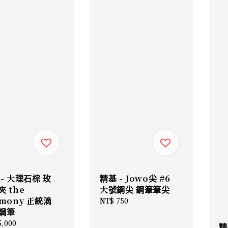
 - 大理石棕 玫
精基 - Jowo尖 #6
 the
大號鋼尖 鋼筆筆尖
rmony 正統滴
Regular
NT$ 750
鋼筆
price
lar
5,000
精