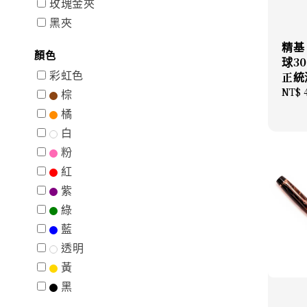
玫瑰金夾
黑夾
精基 
顏色
球30
彩虹色
正統
Regu
NT$ 
棕
price
橘
白
粉
紅
紫
綠
藍
透明
黃
黑