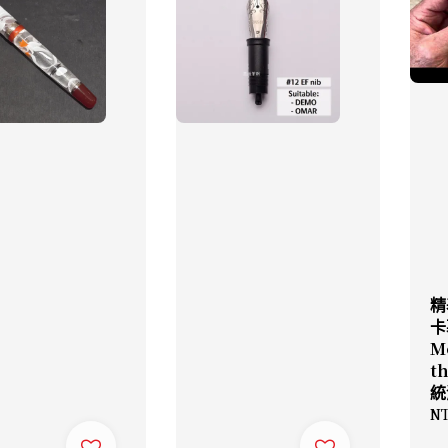
精
卡
M
t
統
Re
NT
pr