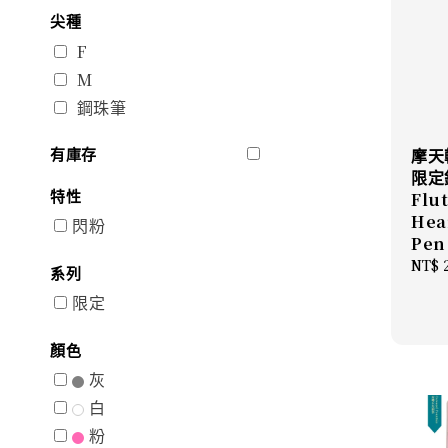
尖種
F
M
鋼珠筆
有庫存
摩天
限定
特性
Flu
Hea
閃粉
Pen
Regu
NT$ 
系列
price
限定
顏色
灰
白
粉