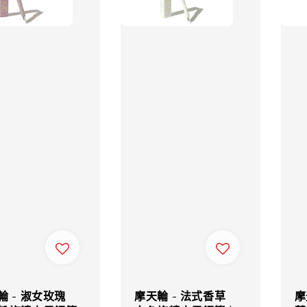
輪 - 淑女玫瑰
摩天輪 - 法式香草
摩