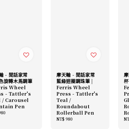
輪 - 閒話家常
摩天輪 - 閒話家常
摩
色旋轉木馬鋼筆
藍綠迴圈鋼珠筆 |
杯
rris Wheel
Ferris Wheel
F
s - Tattler's
Press - Tattler's
Pr
 / Carousel
Teal /
Gl
ntain Pen
Roundabout
R
Rollerball Pen
R
lar
980
Regular
NT$ 980
Re
NT
price
pr