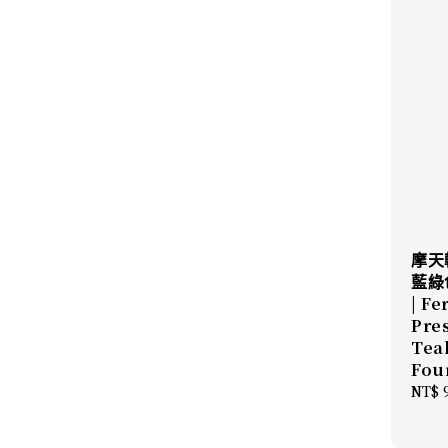
摩天
藍綠
| Fe
Pres
Teal
Fou
Regu
NT$ 
price