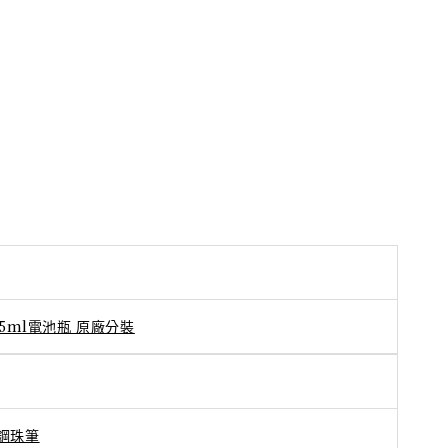
5ml電池瓶 原廠分裝
、鋼珠筆