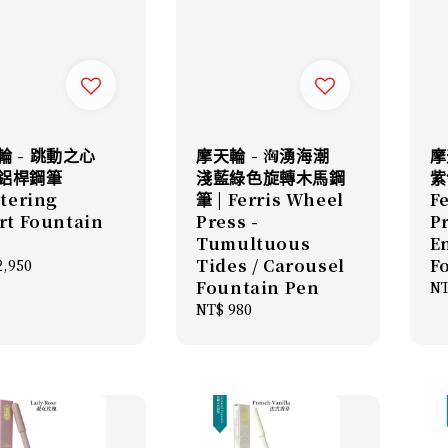
輪 - 跳動之心
摩天輪 - 洶湧海潮
摩
鋁桿鋼筆
淺藍綠色旋轉木馬鋼
紫
ttering
筆 | Ferris Wheel
F
rt Fountain
Press -
P
Tumultuous
E
Tides / Carousel
F
lar
2,950
Fountain Pen
Re
NT
pr
Regular
NT$ 980
price