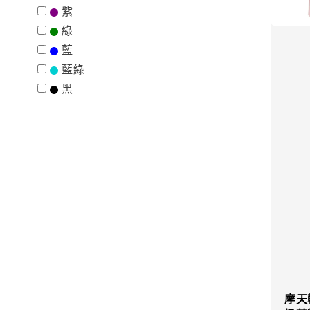
紫
綠
藍
藍綠
黑
摩天