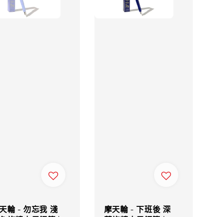
天輪 - 勿忘我 淺
摩天輪 - 下班後 深