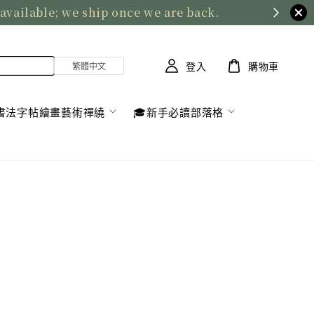
 available; we ship once we are back.
登入
購物車
書法字帖繪畫藝術禪繞
🎓新手必讀部落格