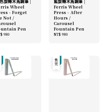
色旋轉木馬鋼筆 |
藍旋轉木馬鋼筆 |
erris Wheel
Ferris Wheel
ess - Forget
Press - After
e Not /
Hours /
arousel
Carousel
ountain Pen
Fountain Pen
gular
$ 980
Regular
NT$ 980
ice
price
完
售完