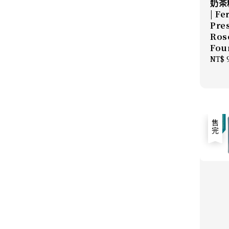
奶茶
| Fe
Pres
Ros
Fou
Regu
NT$ 
price
售完