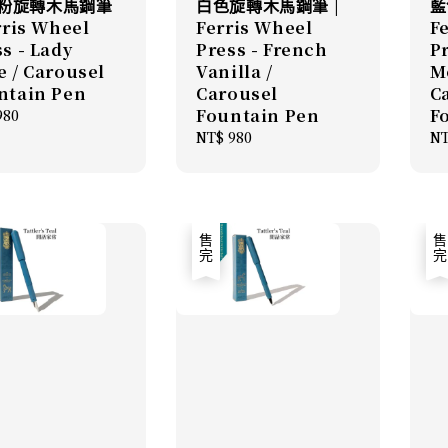
粉旋轉木馬鋼筆
白色旋轉木馬鋼筆 |
藍
rris Wheel
Ferris Wheel
F
s - Lady
Press - French
Pr
e / Carousel
Vanilla /
M
ntain Pen
Carousel
C
Fountain Pen
F
lar
980
Regular
NT$ 980
Re
NT
price
pr
售完
售