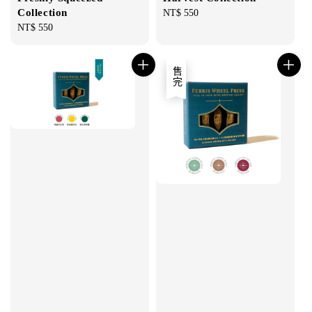
Collection
Regular
NT$ 550
Regular
NT$ 550
price
price
售完