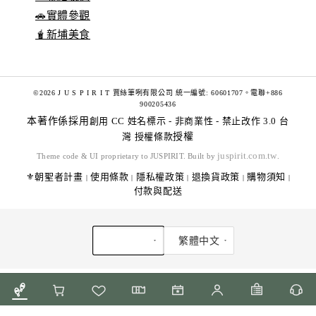
🚗實體參觀
🧋新埔美食
©2026 J U S P I R I T 賈絲筆咧有限公司 統一編號: 60601707。電聯+886
900205436
本著作係採用
創用 CC 姓名標示 - 非商業性 - 禁止改作 3.0 台
灣 授權條款
授權
juspirit.com.tw
Theme code & UI proprietary to JUSPIRIT. Built by
.
⚜️朝聖者計畫
使用條款
隱私權政策
退換貨政策
購物須知
|
|
|
|
|
付款與配送