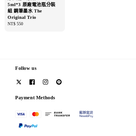
5ml*3 原廠電池瓶分裝
組 鋼筆墨水 The
Original Trio
Regular
NT$ 550
price
Follow us
Payment Methods