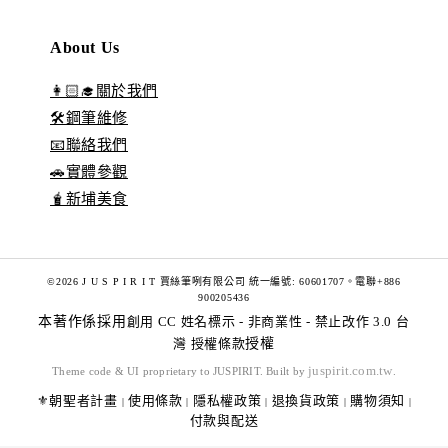
About Us
👩🏻‍🎓關於我們
🛠️鋼筆維修
📧聯絡我們
🚗實體參觀
🧋新埔美食
©2026 J U S P I R I T 賈絲筆咧有限公司 統一編號: 60601707。電聯+886
900205436
本著作係採用
創用 CC 姓名標示 - 非商業性 - 禁止改作 3.0 台
灣 授權條款
授權
juspirit.com.tw
Theme code & UI proprietary to JUSPIRIT. Built by
.
⚜️朝聖者計畫
使用條款
隱私權政策
退換貨政策
購物須知
|
|
|
|
|
付款與配送