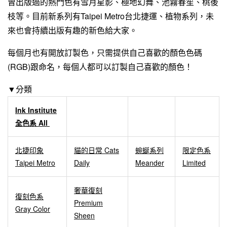
曾出版過的熱門色有雪月星影、極地幻舞、池霧春笙、桃後
枝等。目前新系列有Taipei Metro台北捷運、植物系列，未
來也會持續出版有趣的新色給大家。
每個月也有開放訂製色，只需提供自己喜歡的顏色色碼
(RGB)跟命名，每個人都可以訂製自己喜歡的顏色！
▼分類
Ink Institute
全色系 All
北捷印象
貓的日常 Cats
蜿蜒系列
限定色系
Taipei Metro
Daily
Meander
Limited
奢華復刻
復刻色系
Premium
Gray Color
Sheen