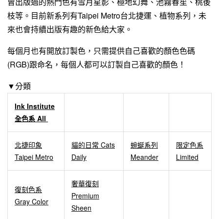
曾出版過的熱門色有雪月星影、極地幻舞、池霧春笙、桃後
枝等。目前新系列有Taipei Metro台北捷運、植物系列，未
來也會持續出版有趣的新色給大家。
每個月也有開放訂製色，只需提供自己喜歡的顏色色碼
(RGB)跟命名，每個人都可以訂製自己喜歡的顏色！
▼分類
Ink Institute
全色系 All
北捷印象
貓的日常 Cats
蜿蜒系列
限定色系
Taipei Metro
Daily
Meander
Limited
奢華復刻
復刻色系
Premium
Gray Color
Sheen