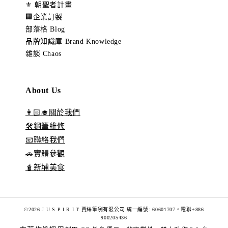
⚜️ 朝聖者計畫
🏢企業訂製
部落格 Blog
品牌知識庫 Brand Knowledge
雜談 Chaos
About Us
👩🏻‍🎓關於我們
🛠️鋼筆維修
📧聯絡我們
🚗實體參觀
🧋新埔美食
©2026 J U S P I R I T 賈絲筆咧有限公司 統一編號: 60601707。電聯+886
900205436