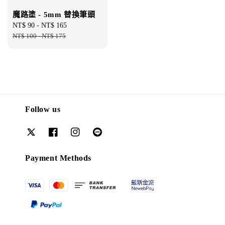
魔路塗 - 5mm 替換筆頭
Sale
NT$ 90
-
NT$ 165
Regular
price
NT$ 100
-
NT$ 175
price
Follow us
Payment Methods