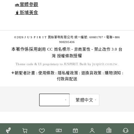
🚗實體參觀
🧋新埔美食
©2026 J U S P I R I T 賈絲筆咧有限公司 統一編號: 60601707。電聯+886
900205436
本著作係採用
創用 CC 姓名標示 - 非商業性 - 禁止改作 3.0 台
灣 授權條款
授權
juspirit.com.tw
Theme code & UI proprietary to JUSPIRIT. Built by
.
⚜️朝聖者計畫
使用條款
隱私權政策
退換貨政策
購物須知
|
|
|
|
|
付款與配送