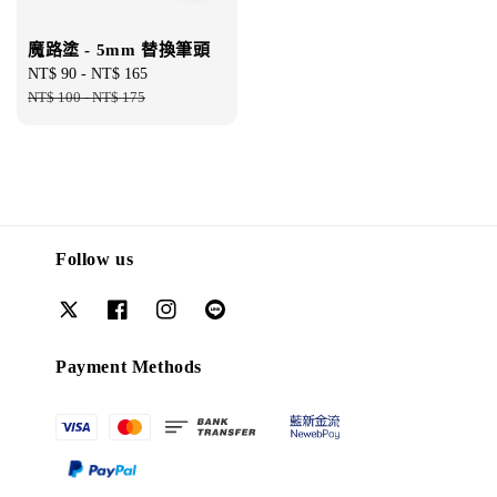
魔路塗 - 5mm 替換筆頭
Sale
NT$ 90
-
NT$ 165
Regular
price
NT$ 100
-
NT$ 175
price
Follow us
Payment Methods