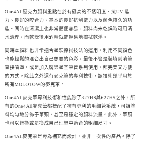
One4All壓克力顏料重點在於有極高的不透明度、抗UV 能
力、良好的咬合力、基本的良好抗刮能力以及顏色持久的功
能。同時在清潔上也非常簡便容易，顏料尚未乾燥時可用清
水清理，而乾燥後用酒精就能輕易地擦拭乾淨。
同時本顏料也非常適合塗裝擦拭技法的運用，利用不同顏色
也能輕鬆的混合出自己想要的色彩，最後不管是裝填到噴筆
直接噴塗，或是加入魔樂塗空筆管系列使用，都完美又方便
的方式。除此之外還有麥克筆的專利技術，該技術幾乎用於
所有MOLOTOW的麥克筆。
One4All麥克筆專利技術和性能除了327HS與627HS之外，所
有的One4All麥克筆都標配了擁有專利的毛細管系統，可讓塗
料均勻地分佈于筆頭，甚至是穩定的顏料流量。此外，筆頭
也可以替換或是換成自己理想中適合的粗細尺寸。
One4All麥克筆是專為補充而設計，並非一次性的產品。除了