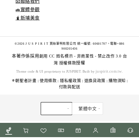
📧聯絡我們
🚗實體參觀
🧋新埔美食
©2026 J U S P I R I T 賈絲筆咧有限公司 統一編號: 60601707。電聯+886
900205436
本著作係採用
創用 CC 姓名標示 - 非商業性 - 禁止改作 3.0 台
灣 授權條款
授權
juspirit.com.tw
Theme code & UI proprietary to JUSPIRIT. Built by
.
⚜️朝聖者計畫
使用條款
隱私權政策
退換貨政策
購物須知
|
|
|
|
|
付款與配送