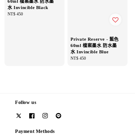
60ml 檔案墨水 防水墨
水 Invincible Black
Regular
NT$ 450
price
Private Reserve - 藍色
60ml 檔案墨水 防水墨
水 Invincible Blue
Regular
NT$ 450
price
Follow us
Payment Methods