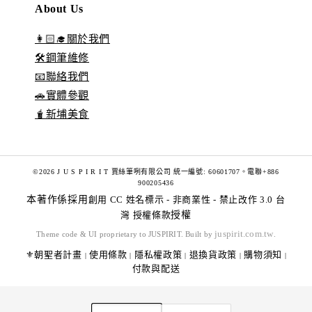
About Us
👩🏻‍🎓關於我們
🛠️鋼筆維修
📧聯絡我們
🚗實體參觀
🧋新埔美食
©2026 J U S P I R I T 賈絲筆咧有限公司 統一編號: 60601707。電聯+886
900205436
本著作係採用
創用 CC 姓名標示 - 非商業性 - 禁止改作 3.0 台
灣 授權條款
授權
juspirit.com.tw
Theme code & UI proprietary to JUSPIRIT. Built by
.
⚜️朝聖者計畫
使用條款
隱私權政策
退換貨政策
購物須知
|
|
|
|
|
付款與配送