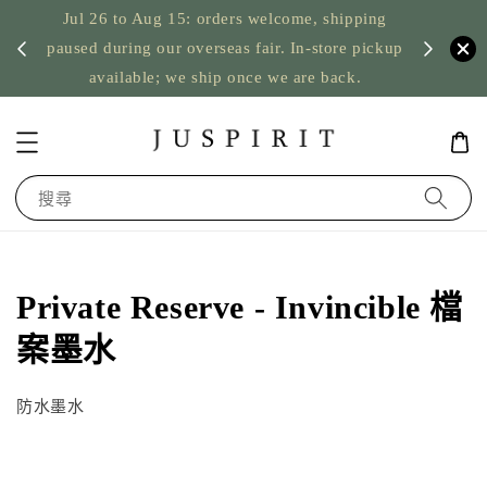
Jul 26 to Aug 15: orders welcome, shipping
暫停寄
US orde
paused during our overseas fair. In-store pickup
available; we ship once we are back.
搜尋
Private Reserve - Invincible 檔
案墨水
防水墨水