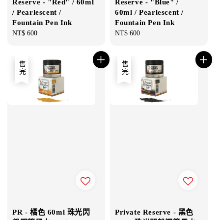
Reserve - "Red" / 60ml
Reserve - "Blue" /
/ Pearlescent /
60ml / Pearlescent /
Fountain Pen Ink
Fountain Pen Ink
Regular
NT$ 600
Regular
NT$ 600
price
price
售完
售完
PR - 橘色 60ml 珠光閃
Private Reserve - 黑色