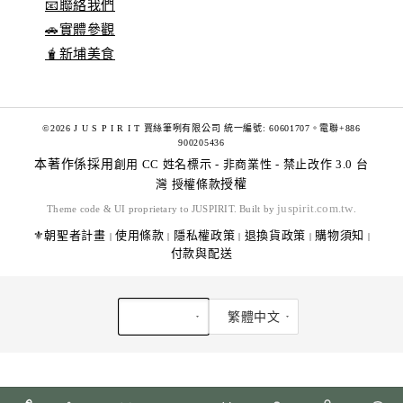
📧聯絡我們
🚗實體參觀
🧋新埔美食
©2026 J U S P I R I T 賈絲筆咧有限公司 統一編號: 60601707。電聯+886
900205436
本著作係採用
創用 CC 姓名標示 - 非商業性 - 禁止改作 3.0 台
灣 授權條款
授權
juspirit.com.tw
Theme code & UI proprietary to JUSPIRIT. Built by
.
⚜️朝聖者計畫
使用條款
隱私權政策
退換貨政策
購物須知
|
|
|
|
|
付款與配送