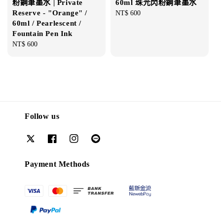
粉鋼筆墨水 | Private
60ml 珠光閃粉鋼筆墨水
Reserve - "Orange" /
Regular
NT$ 600
60ml / Pearlescent /
price
Fountain Pen Ink
Regular
NT$ 600
price
Follow us
Payment Methods