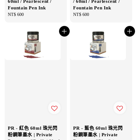
60ml / Pearlescent /
/ 60ml / Pearlescent /
Fountain Pen Ink
Fountain Pen Ink
Regular
NT$ 600
Regular
NT$ 600
price
price
PR - 紅色 60ml 珠光閃
PR - 藍色 60ml 珠光閃
粉鋼筆墨水 | Private
粉鋼筆墨水 | Private