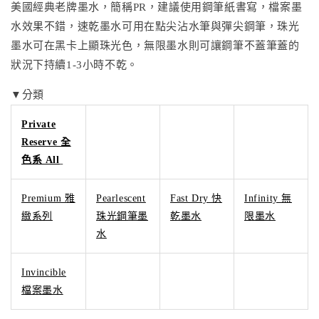
美國經典老牌墨水，簡稱PR，建議使用鋼筆紙書寫，檔案墨
水效果不錯，速乾墨水可用在點尖沾水筆與彈尖鋼筆，珠光
墨水可在黑卡上顯珠光色，無限墨水則可讓鋼筆不蓋筆蓋的
狀況下持續1-3小時不乾。
▼分類
Private
Reserve 全
色系 All
Premium 雅
Pearlescent
Fast Dry 快
Infinity 無
緻系列
珠光鋼筆墨
乾墨水
限墨水
水
Invincible
檔案墨水