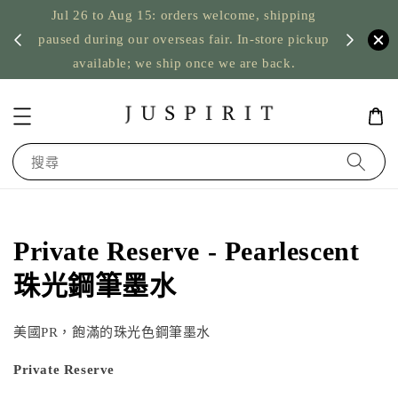
Jul 26 to Aug 15: orders welcome, shipping
暫停寄
US orde
paused during our overseas fair. In-store pickup
available; we ship once we are back.
搜尋
Private Reserve - Pearlescent
珠光鋼筆墨水
美國PR，飽滿的珠光色鋼筆墨水
Private Reserve