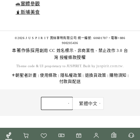
🚗實體參觀
🧋新埔美食
©2026 J U S P I R I T 賈絲筆咧有限公司 統一編號: 60601707。電聯+886
900205436
本著作係採用
創用 CC 姓名標示 - 非商業性 - 禁止改作 3.0 台
灣 授權條款
授權
juspirit.com.tw
Theme code & UI proprietary to JUSPIRIT. Built by
.
⚜️朝聖者計畫
使用條款
隱私權政策
退換貨政策
購物須知
|
|
|
|
|
付款與配送