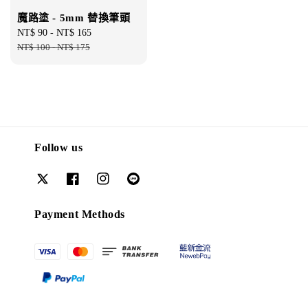
魔路塗 - 5mm 替換筆頭
Sale
NT$ 90
-
NT$ 165
Regular
price
NT$ 100
-
NT$ 175
price
Follow us
Payment Methods