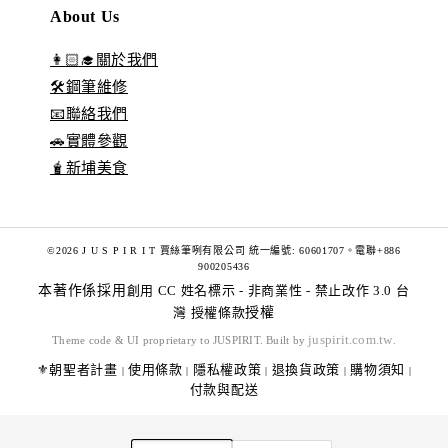
About Us
👩🏻‍🎓關於我們
🛠️鋼筆維修
📧聯絡我們
🚗實體參觀
🧋新埔美食
©2026 J U S P I R I T 賈絲筆咧有限公司 統一編號: 60601707。電聯+886
900205436
本著作係採用
創用 CC 姓名標示 - 非商業性 - 禁止改作 3.0 台
灣 授權條款
授權
juspirit.com.tw
Theme code & UI proprietary to JUSPIRIT. Built by
.
⚜️朝聖者計畫
使用條款
隱私權政策
退換貨政策
購物須知
|
|
|
|
|
付款與配送