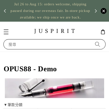
Jul 26 to Aug 15: orders welcome, shipping
暫停寄
US orde
paused during our overseas fair. In-store pickup
available; we ship once we are back.
搜尋
OPUS88 - Demo
▼筆款分類