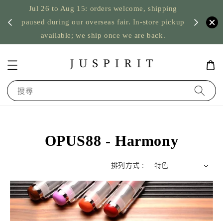
Jul 26 to Aug 15: orders welcome, shipping
暫停寄
US orde
paused during our overseas fair. In-store pickup
available; we ship once we are back.
搜尋
OPUS88 - Harmony
排列方式 :