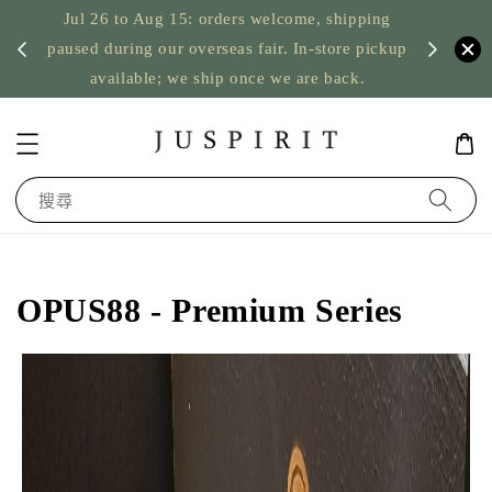
Jul 26 to Aug 15: orders welcome, shipping
暫停寄
US orde
paused during our overseas fair. In-store pickup
available; we ship once we are back.
搜尋
OPUS88 - Premium Series