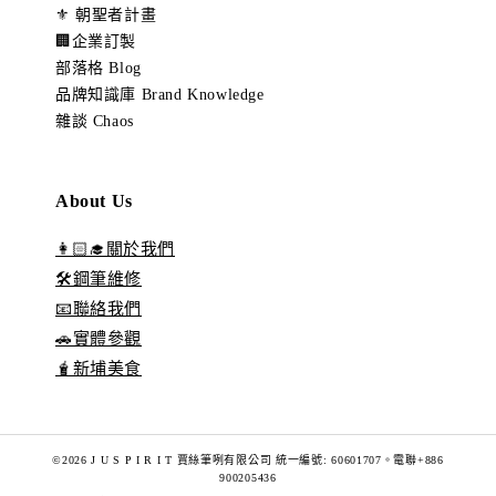
⚜️ 朝聖者計畫
🏢企業訂製
部落格 Blog
品牌知識庫 Brand Knowledge
雜談 Chaos
About Us
👩🏻‍🎓關於我們
🛠️鋼筆維修
📧聯絡我們
🚗實體參觀
🧋新埔美食
©2026 J U S P I R I T 賈絲筆咧有限公司 統一編號: 60601707。電聯+886
900205436