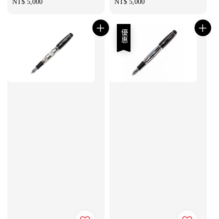
Regular
NT$ 5,000
Regular
NT$ 5,000
price
price
優惠