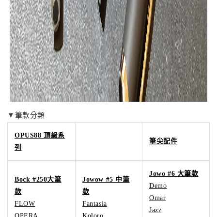
▼筆款分類
OPUS88 頂級系
筆尖配件
列
Jowo #6 大筆款
Bock #250大筆
Jowow #5 中筆
Demo
款
款
Omar
FLOW
Fantasia
Jazz
OPERA
Koloro