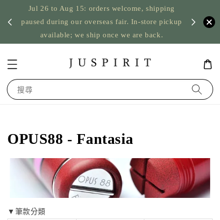
Jul 26 to Aug 15: orders welcome, shipping
暫停寄
US orde
paused during our overseas fair. In-store pickup
available; we ship once we are back.
搜尋
OPUS88 - Fantasia
▼筆款分類