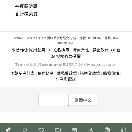
🚗實體參觀
🧋新埔美食
©2026 J U S P I R I T 賈絲筆咧有限公司 統一編號: 60601707。電聯+886
900205436
本著作係採用
創用 CC 姓名標示 - 非商業性 - 禁止改作 3.0 台
灣 授權條款
授權
juspirit.com.tw
Theme code & UI proprietary to JUSPIRIT. Built by
.
⚜️朝聖者計畫
使用條款
隱私權政策
退換貨政策
購物須知
|
|
|
|
|
付款與配送