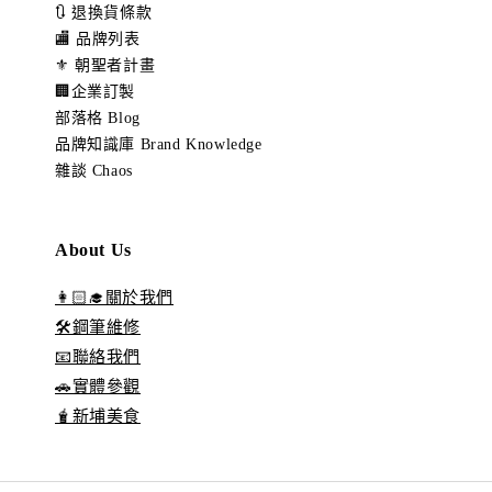
🔃 退換貨條款
🏬 品牌列表
⚜️ 朝聖者計畫
🏢企業訂製
部落格 Blog
品牌知識庫 Brand Knowledge
雜談 Chaos
About Us
👩🏻‍🎓關於我們
🛠️鋼筆維修
📧聯絡我們
🚗實體參觀
🧋新埔美食