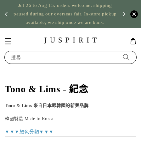
Jul 26 to Aug 15: orders welcome, shipping
暫停寄
US orde
paused during our overseas fair. In-store pickup
available; we ship once we are back.
搜尋
Tono & Lims - 紀念
Tono & Lims 來自日本跟韓國的新興品牌
韓國製造 Made in Korea
▼▼▼顏色分類▼▼▼