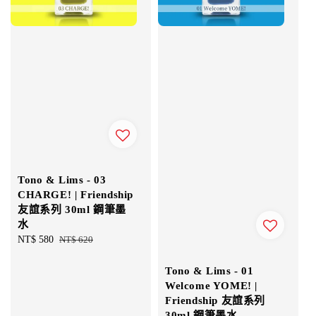
Tono & Lims - 03
CHARGE! | Friendship
友誼系列 30ml 鋼筆墨
水
Sale
NT$ 580
Regular
NT$ 620
price
price
Tono & Lims - 01
Welcome YOME! |
Friendship 友誼系列
30ml 鋼筆墨水