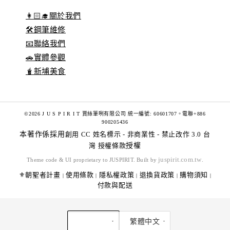
👩🏻‍🎓關於我們
🛠️鋼筆維修
📧聯絡我們
🚗實體參觀
🧋新埔美食
©2026 J U S P I R I T 賈絲筆咧有限公司 統一編號: 60601707。電聯+886
900205436
本著作係採用
創用 CC 姓名標示 - 非商業性 - 禁止改作 3.0 台
灣 授權條款
授權
juspirit.com.tw
Theme code & UI proprietary to JUSPIRIT. Built by
.
⚜️朝聖者計畫
使用條款
隱私權政策
退換貨政策
購物須知
|
|
|
|
|
付款與配送