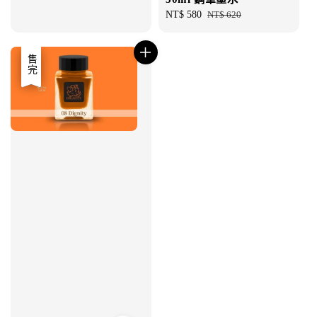
Sale
NT$ 580
Regular
NT$ 620
price
price
優惠
售完