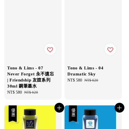
Tono & Lims - 07
Tono & Lims - 04
Never Forget 永不遺忘
Dramatic Sky
| Friendship 友誼系列
Sale
NT$ 580
Regular
NT$ 620
30ml 鋼筆墨水
price
price
Sale
NT$ 580
Regular
NT$ 620
price
price
優惠
優惠