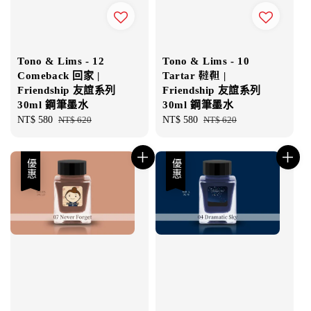
Tono & Lims - 12
Tono & Lims - 10
Comeback 回家 |
Tartar 韃靼 |
Friendship 友誼系列
Friendship 友誼系列
30ml 鋼筆墨水
30ml 鋼筆墨水
Sale
NT$ 580
Regular
NT$ 620
Sale
NT$ 580
Regular
NT$ 620
price
price
price
price
優惠
優惠