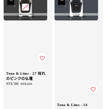
Tono & Lims - 27 憧れ
のピンクの仏壇
Sale
NT$ 580
Regular
NT$ 620
price
price
Tono & Lims - 14