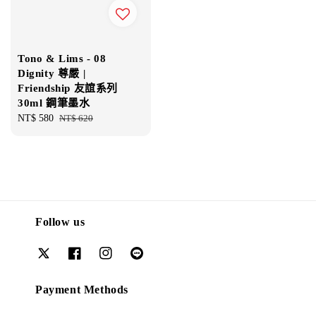
Tono & Lims - 08
Dignity 尊嚴 |
Friendship 友誼系列
30ml 鋼筆墨水
Sale
NT$ 580
Regular
NT$ 620
price
price
Follow us
Payment Methods