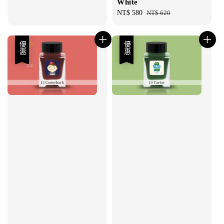
White
Sale
NT$ 580
Regular
NT$ 620
price
price
優惠
優惠