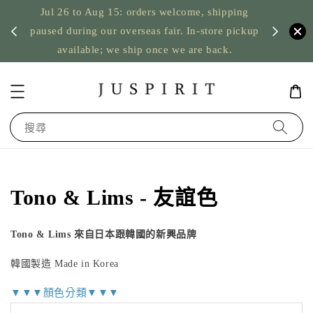
Jul 26 to Aug 15: orders welcome, shipping
暫停寄
US orde
paused during our overseas fair. In-store pickup
available; we ship once we are back.
搜尋
Tono & Lims - 友誼色
Tono & Lims 來自日本跟韓國的新興品牌
韓國製造 Made in Korea
▼▼▼顏色分類▼▼▼