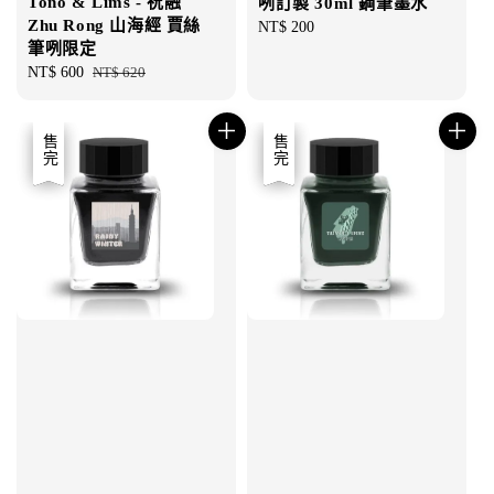
Tono & Lims - 祝融
咧訂製 30ml 鋼筆墨水
Zhu Rong 山海經 賈絲
Regular
NT$ 200
筆咧限定
price
Sale
NT$ 600
Regular
NT$ 620
price
price
優惠
售完
優惠
售完