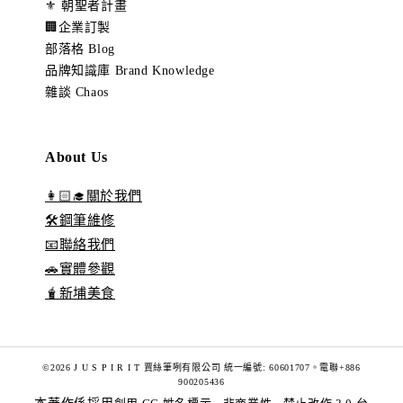
⚜️ 朝聖者計畫
🏢企業訂製
部落格 Blog
品牌知識庫 Brand Knowledge
雜談 Chaos
About Us
👩🏻‍🎓關於我們
🛠️鋼筆維修
📧聯絡我們
🚗實體參觀
🧋新埔美食
©2026 J U S P I R I T 賈絲筆咧有限公司 統一編號: 60601707。電聯+886
900205436