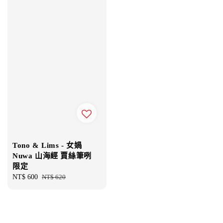
Tono & Lims - 女媧
Nuwa 山海經 賈絲筆咧
限定
Sale
NT$ 600
Regular
NT$ 620
price
price