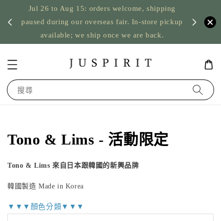
Jul 26 to Aug 15: orders welcome, shipping
暫停寄
US orde
paused during our overseas fair. In-store pickup
available; we ship once we are back.
搜尋
Tono & Lims - 活動限定
Tono & Lims 來自日本跟韓國的新興品牌
韓國製造 Made in Korea
▼▼▼顏色分類▼▼▼