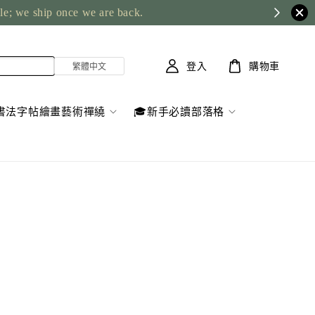
ble; we ship once we are back.
登入
購物車
書法字帖繪畫藝術禪繞
🎓新手必讀部落格