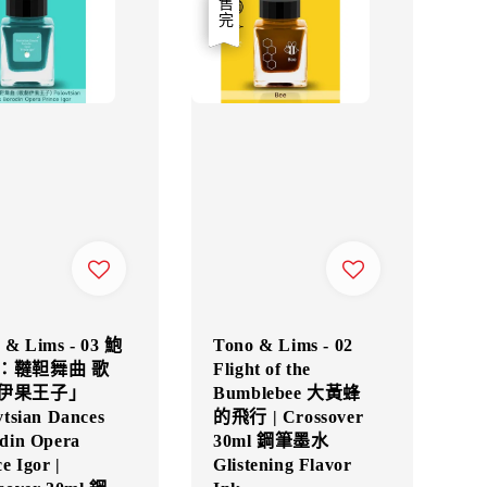
優惠
售完
 & Lims - 03 鮑
Tono & Lims - 02
：韃靼舞曲 歌
Flight of the
伊果王子」
Bumblebee 大黃蜂
vtsian Dances
的飛行 | Crossover
din Opera
30ml 鋼筆墨水
e Igor |
Glistening Flavor