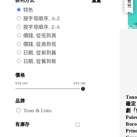
排列方式
重置
優惠
售完
特色
按字母順序, A-Z
按字母順序, Z-A
價錢, 從低到高
價錢, 從高到低
日期, 從新到舊
日期, 從舊到新
價格
NT$
580
NT$
580
Tono
品牌
羅定
Tono & Lims
劇「
Polo
Boro
有庫存
Princ