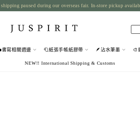
shipping paused during our overseas fair. In-store pickup availa
💼書寫相關週邊
🧻紙張手帳紙膠帶
🪶沾水筆墨

NEW!! International Shipping & Customs