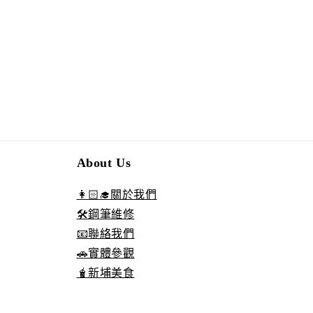
About Us
👩🏻‍🎓關於我們
🛠️鋼筆維修
📧聯絡我們
🚗實體參觀
🧋新埔美食