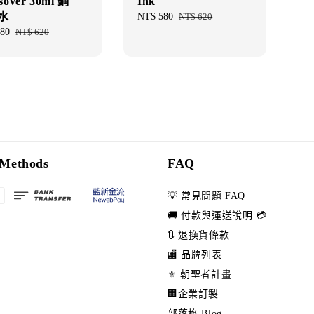
sover 30ml 鋼
Ink
水
Sale
NT$ 580
Regular
NT$ 620
price
price
80
Regular
NT$ 620
price
Methods
FAQ
💡 常見問題 FAQ
🚚 付款與運送說明 💳
🔃 退換貨條款
🏬 品牌列表
⚜️ 朝聖者計畫
🏢企業訂製
部落格 Blog