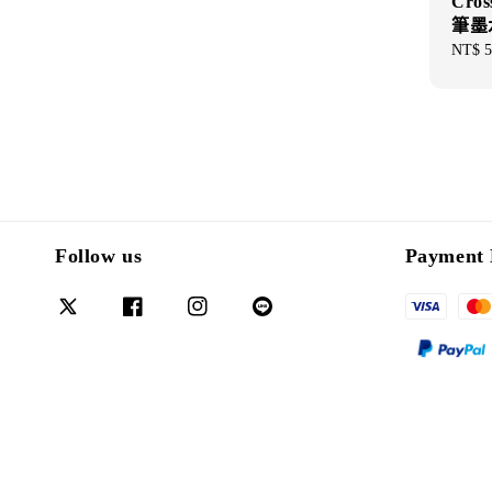
Cros
筆墨
Sale
NT$ 5
price
Follow us
Payment 