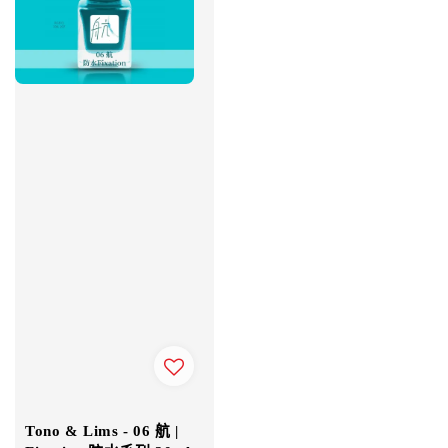
Tono & Lims - 06 航 |