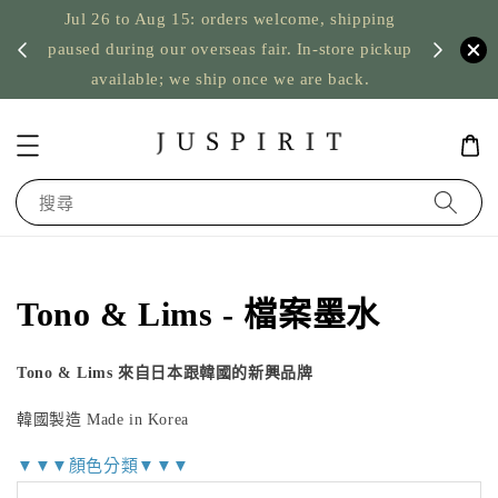
Jul 26 to Aug 15: orders welcome, shipping
暫停寄
US orde
paused during our overseas fair. In-store pickup
available; we ship once we are back.
搜尋
Tono & Lims - 檔案墨水
Tono & Lims 來自日本跟韓國的新興品牌
韓國製造 Made in Korea
▼▼▼顏色分類▼▼▼