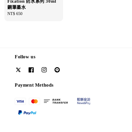
Fixation 防水系列 30ml
鋼筆墨水
Regular
NT$ 650
price
Follow us
Payment Methods