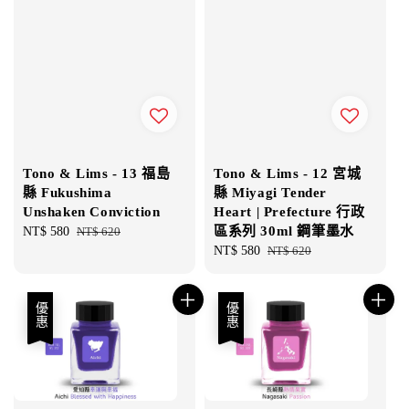
Tono & Lims - 13 福島
Tono & Lims - 12 宮城
縣 Fukushima
縣 Miyagi Tender
Unshaken Conviction
Heart | Prefecture 行政
區系列 30ml 鋼筆墨水
Sale
NT$ 580
Regular
NT$ 620
price
price
Sale
NT$ 580
Regular
NT$ 620
price
price
優惠
優惠