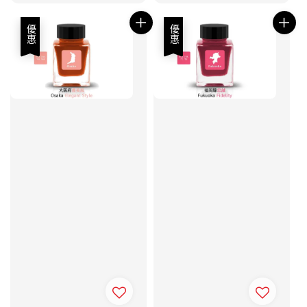
price
price
price
price
優惠
優惠