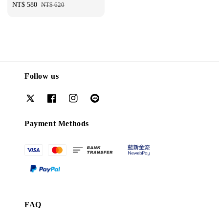
Sale
NT$ 580
Regular
NT$ 620
price
price
Follow us
Payment Methods
FAQ