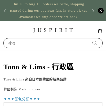
Jul 26 to Aug 15: orders welcome, shipping
暫停寄
US orde
paused during our overseas fair. In-store pickup
available; we ship once we are back.
搜尋
Tono & Lims - 行政區
Tono & Lims 來自日本跟韓國的新興品牌
韓國製造 Made in Korea
▼▼▼顏色分類▼▼▼