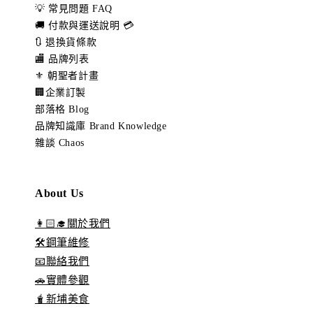
💡 常見問題 FAQ
🚚 付款與運送說明 💳
🔃 退換貨條款
🏬 品牌列表
⚜️ 朝聖者計畫
🏢企業訂製
部落格 Blog
品牌知識庫 Brand Knowledge
雜談 Chaos
About Us
👩🏻‍🎓關於我們
🛠️鋼筆維修
📧聯絡我們
🚗實體參觀
🧋新埔美食