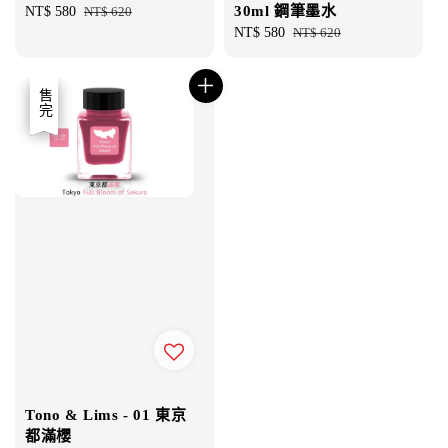
30ml 鋼筆墨水
Sale
NT$ 580
Regular
NT$ 620
price
price
Sale
NT$ 580
Regular
NT$ 620
price
price
優惠
售完
Tono & Lims - 01 東京
都滿櫻