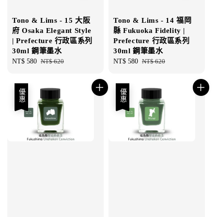
Tono & Lims - 15 大阪
Tono & Lims - 14 福岡
府 Osaka Elegant Style
縣 Fukuoka Fidelity |
| Prefecture 行政區系列
Prefecture 行政區系列
30ml 鋼筆墨水
30ml 鋼筆墨水
Sale
NT$ 580
Regular
NT$ 620
Sale
NT$ 580
Regular
NT$ 620
price
price
price
price
優惠
優惠