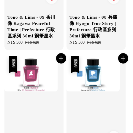
Tono & Lims - 09 香川
Tono & Lims - 08 兵庫
縣 Kagawa Peaceful
縣 Hyogo True Story |
Time | Prefecture 行政
Prefecture 行政區系列
區系列 30ml 鋼筆墨水
30ml 鋼筆墨水
Sale
NT$ 580
Regular
NT$ 620
Sale
NT$ 580
Regular
NT$ 620
price
price
price
price
優惠
優惠