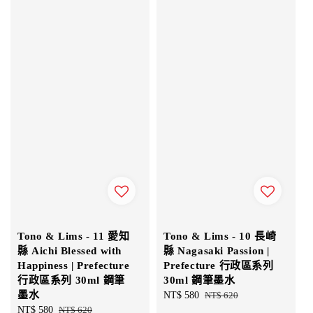
Tono & Lims - 11 愛知
Tono & Lims - 10 長崎
縣 Aichi Blessed with
縣 Nagasaki Passion |
Happiness | Prefecture
Prefecture 行政區系列
行政區系列 30ml 鋼筆
30ml 鋼筆墨水
墨水
Sale
NT$ 580
Regular
NT$ 620
Sale
NT$ 580
Regular
NT$ 620
price
price