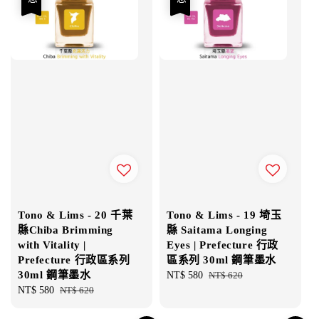
Tono & Lims - 20 千葉
Tono & Lims - 19 埼玉
縣Chiba Brimming
縣 Saitama Longing
with Vitality |
Eyes | Prefecture 行政
Prefecture 行政區系列
區系列 30ml 鋼筆墨水
30ml 鋼筆墨水
Sale
NT$ 580
Regular
NT$ 620
Sale
NT$ 580
Regular
NT$ 620
price
price
price
price